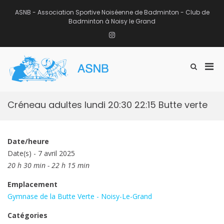
Aller
au
ASNB - Association Sportive Noiséenne de Badminton - Club de
contenu
Badminton à Noisy le Grand
Instagram
Men
Afficher
ASNB
le
Association Sportive Noiséenne de
prin
formulaire
Badminton – Club de Badminton à
pou
de
Noisy le Grand (93)
mobi
recherche
Créneau adultes lundi 20:30 22:15 Butte verte
Date/heure
Date(s) - 7 avril 2025
20 h 30 min - 22 h 15 min
Emplacement
Gymnase de la Butte Verte - Noisy-Le-Grand
Catégories