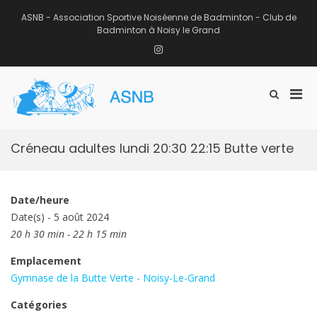
Aller
au
ASNB - Association Sportive Noiséenne de Badminton - Club de
contenu
Badminton à Noisy le Grand
Instagram
Men
Afficher
ASNB
le
Association Sportive Noiséenne de
prin
formulaire
Badminton – Club de Badminton à
pou
de
Noisy le Grand (93)
mobi
recherche
Créneau adultes lundi 20:30 22:15 Butte verte
Date/heure
Date(s) - 5 août 2024
20 h 30 min - 22 h 15 min
Emplacement
Gymnase de la Butte Verte - Noisy-Le-Grand
Catégories