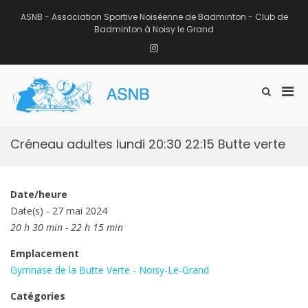
Aller
au
ASNB - Association Sportive Noiséenne de Badminton - Club de
contenu
Badminton à Noisy le Grand
Instagram
Men
Afficher
ASNB
le
Association Sportive Noiséenne de
prin
formulaire
Badminton – Club de Badminton à
pou
de
Noisy le Grand (93)
mobi
recherche
Créneau adultes lundi 20:30 22:15 Butte verte
Date/heure
Date(s) - 27 mai 2024
20 h 30 min - 22 h 15 min
Emplacement
Gymnase de la Butte Verte - Noisy-Le-Grand
Catégories