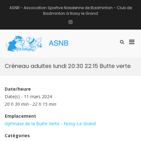
Aller
au
ASNB - Association Sportive Noiséenne de Badminton - Club de
contenu
Badminton à Noisy le Grand
Instagram
Men
Afficher
ASNB
le
Association Sportive Noiséenne de
prin
formulaire
Badminton – Club de Badminton à
pou
de
Noisy le Grand (93)
mobi
recherche
Créneau adultes lundi 20:30 22:15 Butte verte
Date/heure
Date(s) - 11 mars 2024
20 h 30 min - 22 h 15 min
Emplacement
Gymnase de la Butte Verte - Noisy-Le-Grand
Catégories