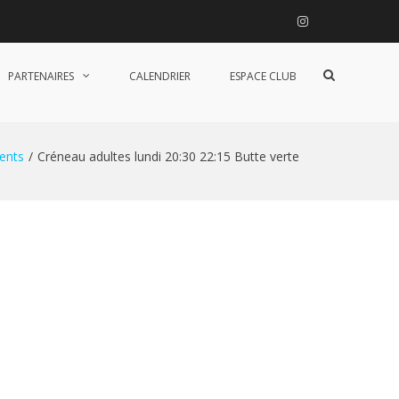
Instagram
Afficher
PARTENAIRES
CALENDRIER
ESPACE CLUB
le
formulaire
de
recherche
ents
Créneau adultes lundi 20:30 22:15 Butte verte