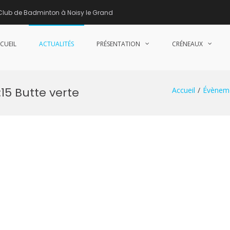
Club de Badminton à Noisy le Grand
CUEIL
ACTUALITÉS
PRÉSENTATION
CRÉNEAUX
nne de Badminton – Club de Badminton à Noisy le Grand (93)
15 Butte verte
Accueil
Évènem