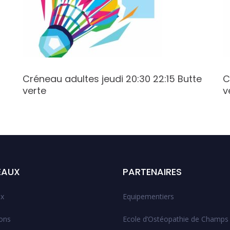
Créneau adultes jeudi 20:30 22:15 Butte
C
verte
v
EAUX
PARTENAIRES
x
Equipementiers
ions
Ecole d’Ostéopathie de Champs