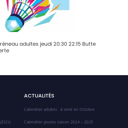
réneau adultes jeudi 20:30 22:15 Butte
Créneau
erte
Champy
ACTUALITÉS
Calendrier adultes : à venir en Octobre
 (ESO)
Calendrier jeunes saison 2024 – 2025