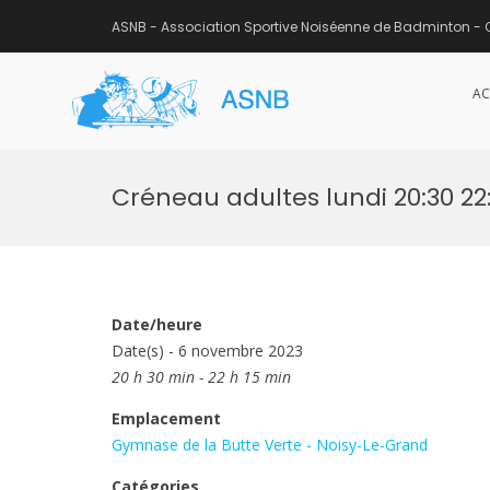
ASNB - Association Sportive Noiséenne de Badminton - 
AC
ASNB
Association Sportive Noisée
Aller
au
Créneau adultes lundi 20:30 22:
contenu
Date/heure
Date(s) - 6 novembre 2023
20 h 30 min - 22 h 15 min
Emplacement
Gymnase de la Butte Verte - Noisy-Le-Grand
Catégories