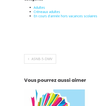
Adultes
Créneaux adultes
En cours d'année hors vacances scolaires
Navigation
ASNB-5-DMV
de
l’article
Vous pourrez aussi aimer