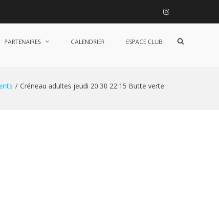
Instagram
Afficher
PARTENAIRES
CALENDRIER
ESPACE CLUB
le
formulaire
de
recherche
ents
Créneau adultes jeudi 20:30 22:15 Butte verte