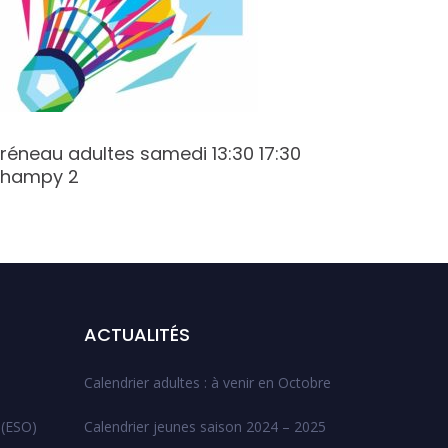
réneau adultes samedi 13:30 17:30
Créneau
hampy 2
Champy
ACTUALITÉS
Calendrier adultes : à venir en Octobre
 (ESO)
Calendrier jeunes saison 2024 – 2025