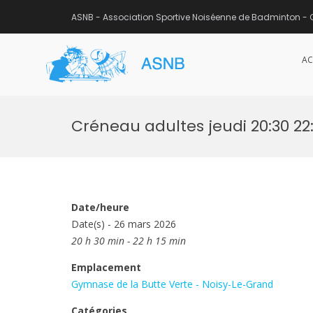
ASNB - Association Sportive Noiséenne de Badminton - 
AC
ASNB
Association Sportive Noisée
Aller
au
Créneau adultes jeudi 20:30 22:
contenu
Date/heure
Date(s) - 26 mars 2026
20 h 30 min - 22 h 15 min
Emplacement
Gymnase de la Butte Verte - Noisy-Le-Grand
Catégories