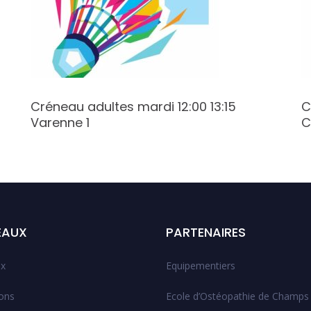
Créneau adultes mardi 12:00 13:15
C
Varenne 1
C
EAUX
PARTENAIRES
x
Equipementiers
ions
Ecole d’Ostéopathie de Champs