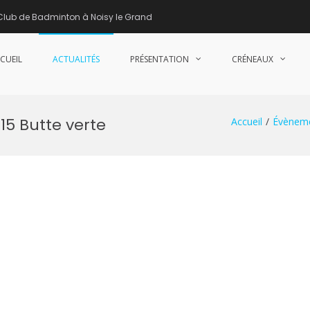
Club de Badminton à Noisy le Grand
CUEIL
ACTUALITÉS
PRÉSENTATION
CRÉNEAUX
nne de Badminton – Club de Badminton à Noisy le Grand (93)
15 Butte verte
Accueil
Évènem