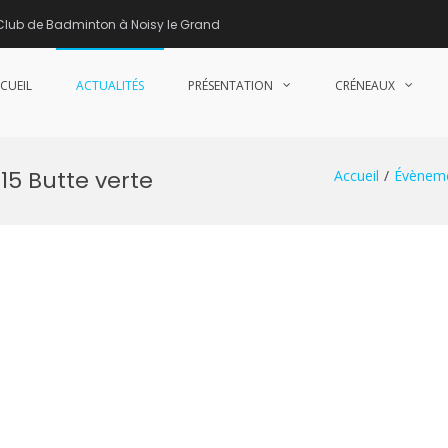
Club de Badminton à Noisy le Grand
CUEIL
ACTUALITÉS
PRÉSENTATION
CRÉNEAUX
nne de Badminton – Club de Badminton à Noisy le Grand (93)
15 Butte verte
Accueil
Évènem