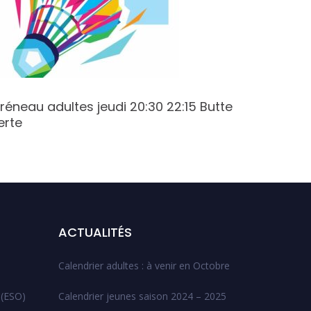
réneau adultes jeudi 20:30 22:15 Butte
Créneau 
erte
Varenne
ACTUALITÉS
Calendrier adultes : à venir en Octobre
 (ESO)
Calendrier jeunes saison 2024 – 2025