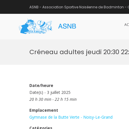
ASNB - Association Sportive Noiséenne de Badminton - 
AC
ASNB
Association Sportive Noisée
Aller
au
Créneau adultes jeudi 20:30 22:
contenu
Date/heure
Date(s) - 3 juillet 2025
20 h 30 min - 22 h 15 min
Emplacement
Gymnase de la Butte Verte - Noisy-Le-Grand
Catégories