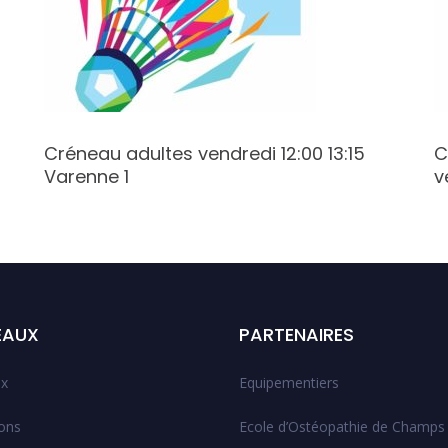
Créneau adultes vendredi 12:00 13:15
C
Varenne 1
v
EAUX
PARTENAIRES
x
Equipementiers
ions
Ecole d’Ostéopathie de Champs