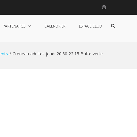
Instagram
Afficher
PARTENAIRES
CALENDRIER
ESPACE CLUB
le
formulaire
de
recherche
ents
Créneau adultes jeudi 20:30 22:15 Butte verte