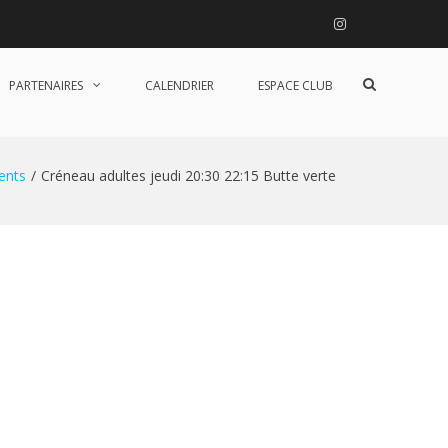
Instagram
Afficher
PARTENAIRES
CALENDRIER
ESPACE CLUB
le
formulaire
de
recherche
ents
Créneau adultes jeudi 20:30 22:15 Butte verte