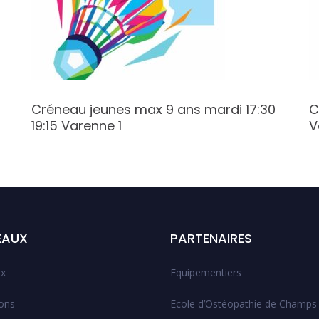
Créneau jeunes max 9 ans mardi 17:30
C
19:15 Varenne 1
V
EAUX
PARTENAIRES
x
Equipementiers
ions
Ecole d’Ostéopathie de Champs