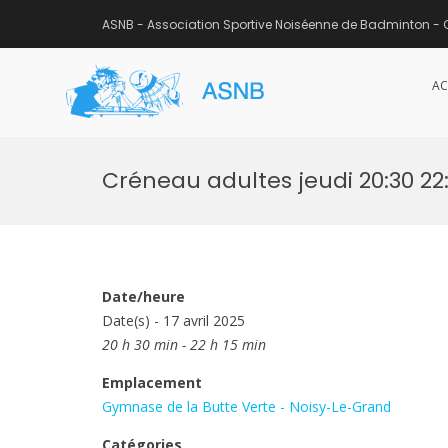
ASNB - Association Sportive Noiséenne de Badminton - 
AC
ASNB
Association Sportive Noisée
Aller
au
Créneau adultes jeudi 20:30 22:
contenu
Date/heure
Date(s) - 17 avril 2025
20 h 30 min - 22 h 15 min
Emplacement
Gymnase de la Butte Verte - Noisy-Le-Grand
Catégories