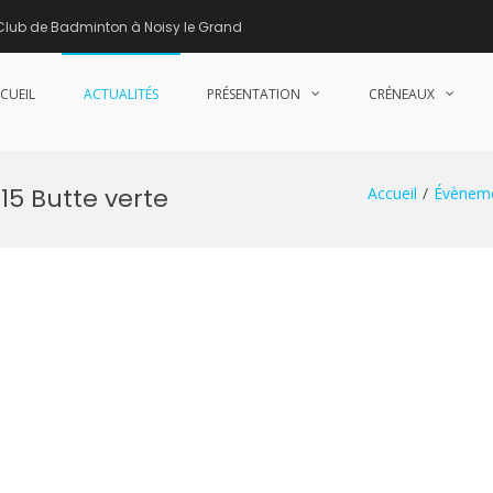
Club de Badminton à Noisy le Grand
CUEIL
ACTUALITÉS
PRÉSENTATION
CRÉNEAUX
nne de Badminton – Club de Badminton à Noisy le Grand (93)
15 Butte verte
Accueil
Évènem