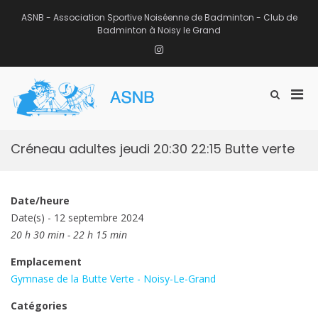
Aller
au
ASNB - Association Sportive Noiséenne de Badminton - Club de
contenu
Badminton à Noisy le Grand
Instagram
Men
Afficher
ASNB
le
Association Sportive Noiséenne de
prin
formulaire
Badminton – Club de Badminton à
pou
de
Noisy le Grand (93)
mobi
recherche
Créneau adultes jeudi 20:30 22:15 Butte verte
Date/heure
Date(s) - 12 septembre 2024
20 h 30 min - 22 h 15 min
Emplacement
Gymnase de la Butte Verte - Noisy-Le-Grand
Catégories