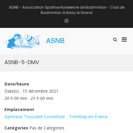
Aller
au
ASNB - Association Sportive Noiséenne de Badminton - Club de
contenu
Badminton à Noisy le Grand
Instagram
Men
Afficher
ASNB
le
Association Sportive Noiséenne de
prin
formulaire
Badminton – Club de Badminton à
pou
de
Noisy le Grand (93)
mobi
recherche
ASNB-5-DMV
Date/heure
Date(s) - 15 décembre 2021
20 h 00 min - 23 h 00 min
Emplacement
Gymnase Toussaint Louverture - Tremblay-en-France
Catégories
Pas de Catégories