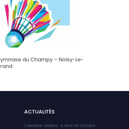
ymnase du Champy – Noisy-Le-
Gymnase
rand
Bois
ACTUALITÉS
Calendrier adultes : à venir en Octobre