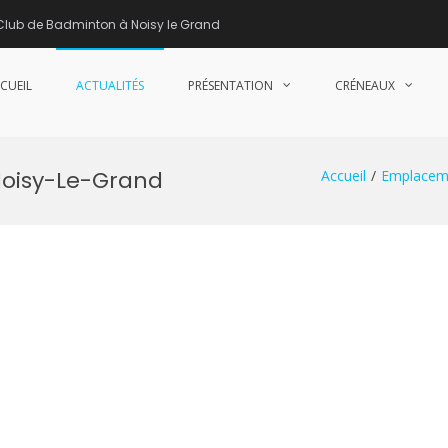
Club de Badminton à Noisy le Grand
CUEIL
ACTUALITÉS
PRÉSENTATION
CRÉNEAUX
nne de Badminton – Club de Badminton à Noisy le Grand (93)
Noisy-Le-Grand
Accueil
Emplacem