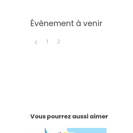
Évènement à venir
1
2
Navigation
de
l’article
Vous pourrez aussi aimer