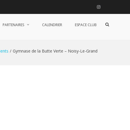
Instagram
Afficher
PARTENAIRES
CALENDRIER
ESPACE CLUB
le
formulaire
de
recherche
ents
Gymnase de la Butte Verte – Noisy-Le-Grand