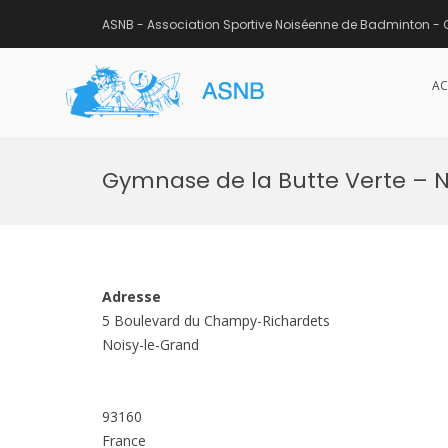
ASNB - Association Sportive Noiséenne de Badminton - 
AC
ASNB
Association Sportive Noisée
Aller
au
Gymnase de la Butte Verte – 
contenu
Adresse
5 Boulevard du Champy-Richardets
Noisy-le-Grand
93160
France