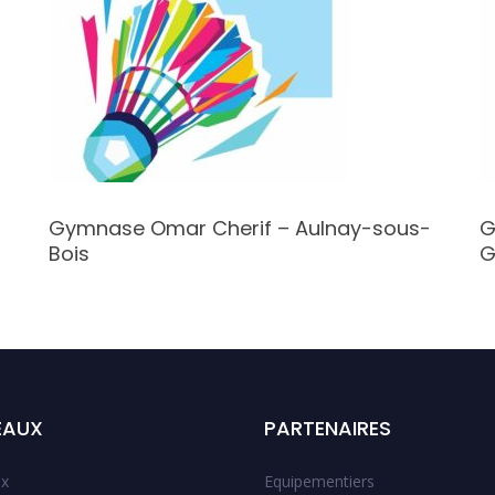
Gymnase Omar Cherif – Aulnay-sous-
G
Bois
G
EAUX
PARTENAIRES
x
Equipementiers