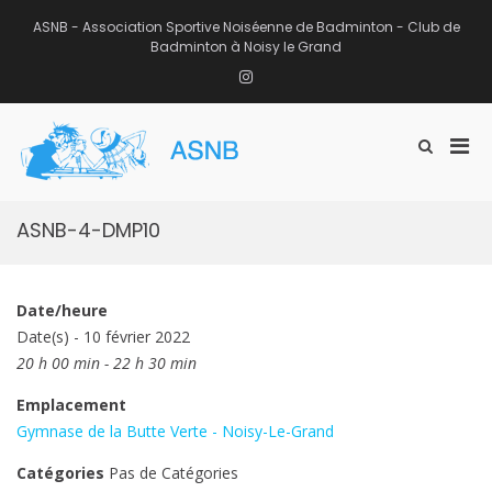
Aller
au
ASNB - Association Sportive Noiséenne de Badminton - Club de
contenu
Badminton à Noisy le Grand
Instagram
Men
Afficher
ASNB
le
Association Sportive Noiséenne de
prin
formulaire
Badminton – Club de Badminton à
pou
de
Noisy le Grand (93)
mobi
recherche
ASNB-4-DMP10
Date/heure
Date(s) - 10 février 2022
20 h 00 min - 22 h 30 min
Emplacement
Gymnase de la Butte Verte - Noisy-Le-Grand
Catégories
Pas de Catégories