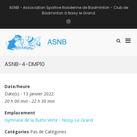
Aller
au
ASNB - Association Sportive Noiséenne de Badminton - Club de
contenu
Badminton à Noisy le Grand
Instagram
Men
Afficher
ASNB
le
Association Sportive Noiséenne de
prin
formulaire
Badminton – Club de Badminton à
pou
de
Noisy le Grand (93)
mobi
recherche
ASNB-4-DMP10
Date/heure
Date(s) - 13 janvier 2022
20 h 00 min - 22 h 30 min
Emplacement
Gymnase de la Butte Verte - Noisy-Le-Grand
Catégories
Pas de Catégories