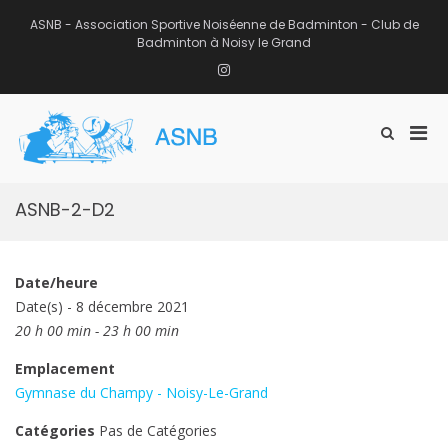
Aller
au
ASNB - Association Sportive Noiséenne de Badminton - Club de
contenu
Badminton à Noisy le Grand
Instagram
Men
Afficher
ASNB
le
Association Sportive Noiséenne de
prin
formulaire
Badminton – Club de Badminton à
pou
de
Noisy le Grand (93)
mobi
recherche
ASNB-2-D2
Date/heure
Date(s) - 8 décembre 2021
20 h 00 min - 23 h 00 min
Emplacement
Gymnase du Champy - Noisy-Le-Grand
Catégories
Pas de Catégories